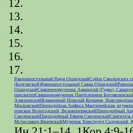
Равноапостольный Наум Охридский
Собор Смоленских с
(Болгарский)
Равноапостольный Савва Охридский
Равноа
Охридский
Священномученик Амвросий (Гудко), Сарапул
пресвитер
Священномученик Пантелеимон Богоявленский
Аляскинский
Блаженный Николай Кочанов, Новгородски
Московский
Преподобная Анфиса Мантинейская, игумен
епископ Вологодский, Великопермский
Преподобный Ар
Смоленский
Преподобный Ефрем Смоленский
Святитель 
Мстиславич Вяземский
Мученик Христодул Солунский, 
Ин.21:1–14, 1Кор.4:9-1