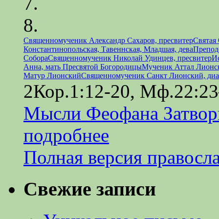
Священномученик Александр Сахаров, пресвитер
Святая
Константинопольская, Тавеннская, Младшая, дева
Препод
Собора
Священномученик Николай Удинцев, пресвитер
И
Анна, мать Пресвятой Богородицы
Мученик Аттал Лионс
Матур Лионский
Священномученик Санкт Лионский, диа
2Кор.1:12-20, Мф.22:23
Мысли Феофана Затвор
подробнее
Полная версия правосл
Свежие записи